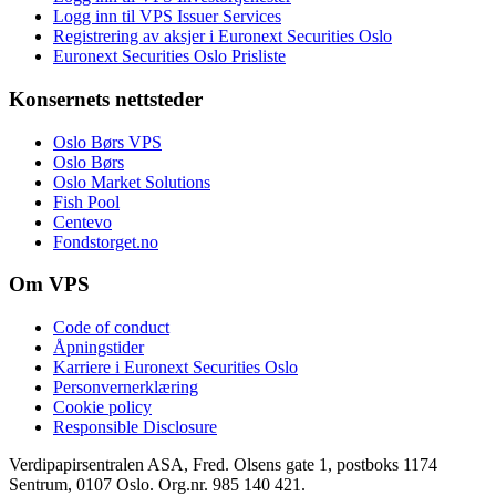
Logg inn til VPS Issuer Services
Registrering av aksjer i Euronext Securities Oslo
Euronext Securities Oslo Prisliste
Konsernets nettsteder
Oslo Børs VPS
Oslo Børs
Oslo Market Solutions
Fish Pool
Centevo
Fondstorget.no
Om VPS
Code of conduct
Åpningstider
Karriere i Euronext Securities Oslo
Personvernerklæring
Cookie policy
Responsible Disclosure
Verdipapirsentralen ASA, Fred. Olsens gate 1, postboks 1174
Sentrum, 0107 Oslo. Org.nr. 985 140 421.