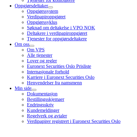
Tjenester for kontoførere
Oppgjørsdeltaker
Oppgjørssystem
Verdipapiroppgjøret
Oppgjørssyklus
Søknad om deltakelse i VPO NOK
Deltakere i verdipapiroppgjøret
Tjenester for oppgjørsdeltakere
Om oss
Om VPS
Alle tjenester
Lover og regler
Euronext Securities Oslo Prisliste
Internasjonale forhold
Karriere i Euronext Securities Oslo
Henvendelser fra namsmenn
Min side
Dokumentasjon
Bestillingsskjemaer
Endringsskriv
Kundemeldinger
Regelverk og avtaler
Verdipapirer registrert i Euronext Securities Oslo